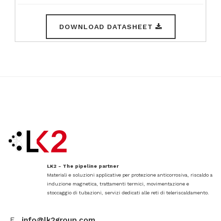
DOWNLOAD DATASHEET
LK2 - The pipeline partner
Materiali e soluzioni applicative per protezione anticorrosiva, riscaldo a
induzione magnetica, trattamenti termici, movimentazione e
stoccaggio di tubazioni, servizi dedicati alle reti di teleriscaldamento.
E .
info@lk2group.com